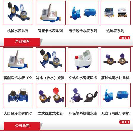
机械水表系列
智能卡水表系列
电子远传水表系列
热能表系列
产品推荐
智能IC卡水表（冷
冷水（热水）旋翼
立式冷水智能IC卡
液封式滴水计量机
水）
式水表
水表
械水表
大口径冷水智能IC
立式旋翼式水表
环保塑料机械水表
无线（有线）智能
卡水表
远传水表
公司新闻