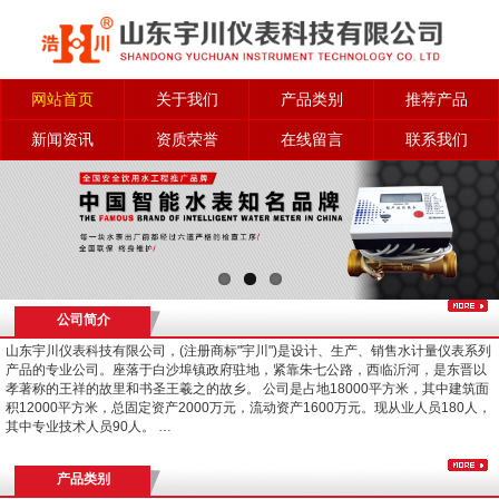
网站首页
关于我们
产品类别
推荐产品
新闻资讯
资质荣誉
在线留言
联系我们
公司简介
山东宇川仪表科技有限公司，(注册商标"宇川")是设计、生产、销售水计量仪表系列
产品的专业公司。座落于白沙埠镇政府驻地，紧靠朱七公路，西临沂河，是东晋以
孝著称的王祥的故里和书圣王羲之的故乡。 公司是占地18000平方米，其中建筑面
积12000平方米，总固定资产2000万元，流动资产1600万元。现从业人员180人，
其中专业技术人员90人。 …
产品类别