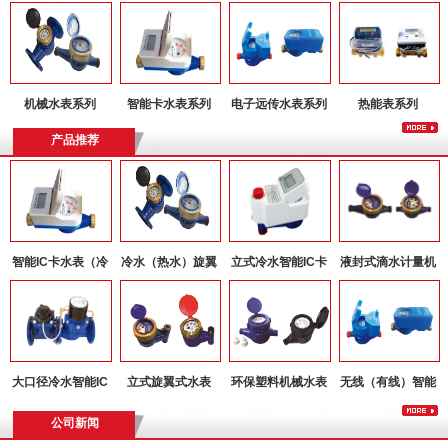
机械水表系列
智能卡水表系列
电子远传水表系列
热能表系列
产品推荐
智能IC卡水表（冷
冷水（热水）旋翼
立式冷水智能IC卡
液封式滴水计量机
水）
式水表
水表
械水表
大口径冷水智能IC
立式旋翼式水表
环保塑料机械水表
无线（有线）智能
卡水表
远传水表
公司新闻