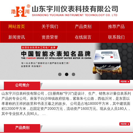
网站首页
关于我们
产品类别
推荐产品
新闻资讯
资质荣誉
在线留言
联系我们
公司简介
山东宇川仪表科技有限公司，(注册商标"宇川")是设计、生产、销售水计量仪表系列
产品的专业公司。座落于白沙埠镇政府驻地，紧靠朱七公路，西临沂河，是东晋以
孝著称的王祥的故里和书圣王羲之的故乡。 公司是占地18000平方米，其中建筑面
积12000平方米，总固定资产2000万元，流动资产1600万元。现从业人员180人，
其中专业技术人员90人。 …
产品类别